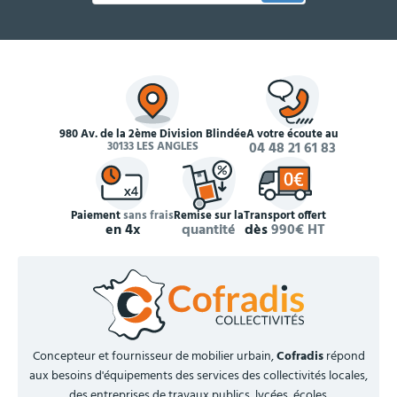
980 Av. de la 2ème Division Blindée
À votre écoute au
30133 LES ANGLES
04 48 21 61 83
Paiement
sans frais
Remise sur la
Transport offert
en 4x
quantité
dès
990€ HT
Concepteur et fournisseur de mobilier urbain,
Cofradis
répond
aux besoins d'équipements des services des collectivités locales,
des entreprises de travaux publics, lycées, écoles.