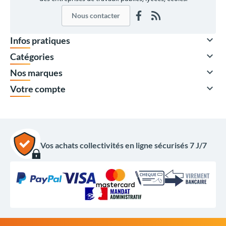
Nous contacter

Infos pratiques

Catégories

Nos marques

Votre compte
Vos achats collectivités en ligne sécurisés 7 J/7
À partir de
298,00 €
HT
357,60 €
TTC