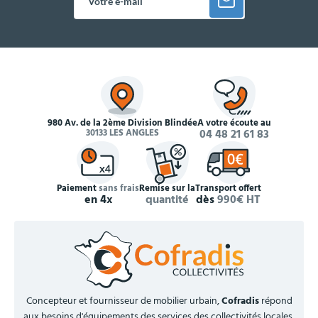
980 Av. de la 2ème Division Blindée
À votre écoute au
30133 LES ANGLES
04 48 21 61 83
Paiement
sans frais
Remise sur la
Transport offert
en 4x
quantité
dès
990€ HT
Concepteur et fournisseur de mobilier urbain,
Cofradis
répond
aux besoins d'équipements des services des collectivités locales,