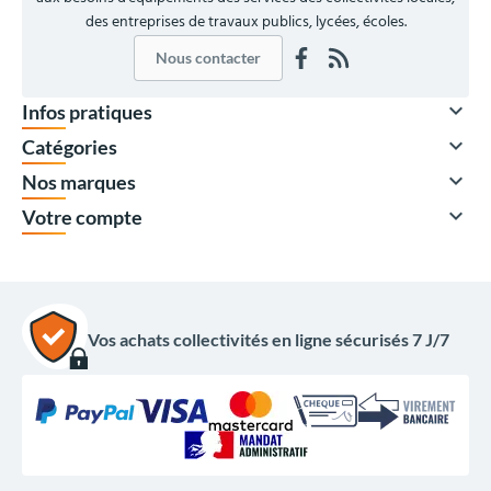
des entreprises de travaux publics, lycées, écoles.
Nous contacter

Infos pratiques

Catégories

Nos marques

Votre compte
Vos achats collectivités en ligne sécurisés 7 J/7
À partir de
125,00 €
HT
150,00 €
TTC
Quantité
Prix unitaire HT