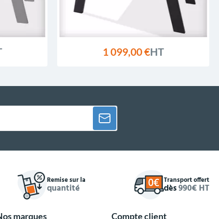
T
1 099,00 €
HT
Remise sur la
Transport offert
quantité
dès
990€ HT
Nos marques
Compte client