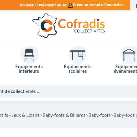
nt en 4x sans frais.
Créer un compte
Connexion
Équipements
Équipements
Équipeme
intérieurs
scolaires
événement
ifs - Jeux & Loisirs
Baby-foots & Billards
Baby-foots
Baby-foot 
Potelets et bornes de ville
Mobilier événementiel
Tables de pique-nique
Panneaux d'affichage
Panneaux routiers
Matériel électoral
Bureaux scolaires
Poubelles intérieures
Mobilier enseignant
Barrières Vauban