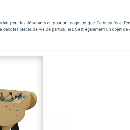
r
Mobilier de bureau
Miroirs de sécurité
Mobilier crèche et
Abris fumeurs
Pavoisement
Plaques Loi BLANQUER
Barrières de sécurité
maternelle
parking
arfait pour les débutants ou pour un usage ludique. Ce baby-foot d'en
 dans les pièces de vie de particuliers. C'est également un objet de 