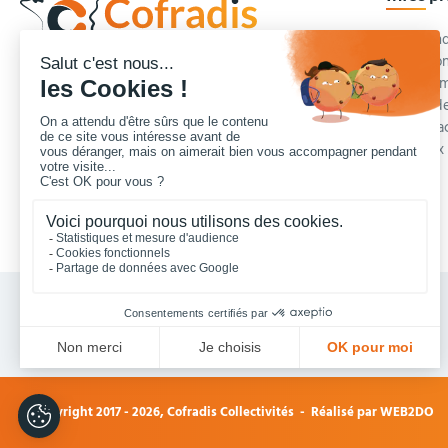
Commande
Condition
Concepteur et fournisseur de mobilier urbain,
Qui somm
Cofradis
répond aux besoins d'équipements des
Modes de
services des collectivités locales, des entreprises
Blog et a
de travaux publics, lycées, écoles.
Foire aux
Nous contacter
Vos achats collectivités en ligne sécurisés 7 J/7
© Copyright 2017 - 2026,
Cofradis Collectivités
- Réalisé par
WEB2DO