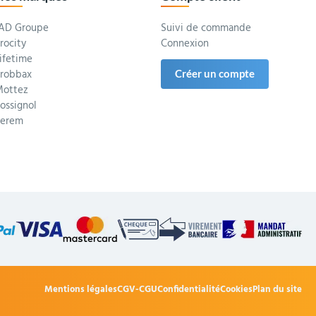
AD Groupe
Suivi de commande
rocity
Connexion
ifetime
robbax
Créer un compte
ottez
ossignol
Serem
Mentions légales
CGV-CGU
Confidentialité
Cookies
Plan du site