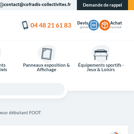
contact@cofradis-collectivites.fr
Demande de rappel
Devis
Achat
04 48 21 61 83
gratuit
0 produit
nts
Panneaux exposition &
Équipements sportifs -
iels
Affichage
Jeux & Loisirs
pour débutant FOOT