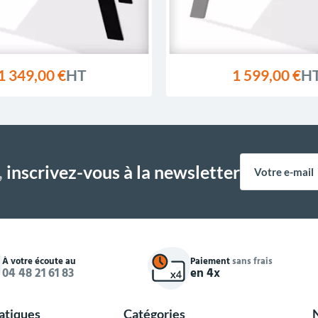
1 349,00 €
HT
1 599,00 €
H
,
inscrivez-vous à la newsletter
À votre écoute au
Paiement
sans frais
04 48 21 61 83
en 4x
ratiques
Catégories