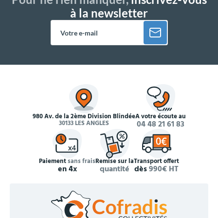
à la newsletter
980 Av. de la 2ème Division Blindée
À votre écoute au
30133 LES ANGLES
04 48 21 61 83
Paiement
sans frais
Remise sur la
Transport offert
en 4x
quantité
dès
990€ HT