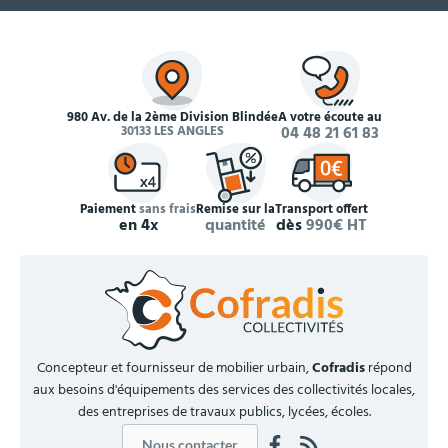
980 Av. de la 2ème Division Blindée
À votre écoute au
30133 LES ANGLES
04 48 21 61 83
Paiement
sans frais
Remise sur la
Transport offert
en 4x
quantité
dès
990€ HT
Concepteur et fournisseur de mobilier urbain,
Cofradis
répond
aux besoins d'équipements des services des collectivités locales,
des entreprises de travaux publics, lycées, écoles.
Nous contacter