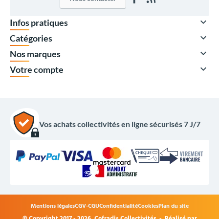

Infos pratiques

Catégories

Nos marques

Votre compte
Vos achats collectivités en ligne sécurisés 7 J/7
Mentions légales
CGV-CGU
Confidentialité
Cookies
Plan du site
© Copyright 2017 - 2026,
Cofradis Collectivités
- Réalisé par