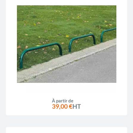
Prix, croissant
Prix, décroissant
Reference, A to Z
Reference, Z to A
À partir de
39,00 €
HT