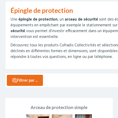
collectivités
réception
amovibles
extérieurs
Épingle de protection
Armoires et rangements
Structures aires de jeux
Séparateurs de voies et
Poteaux de guidage
Embellissement et
Barrières de ville
Vestiaires
Mobilier scolaire extérieu
Équipements sanitaires
Baby-foots & Billards
Décorations de Noël
Arceaux de sécurité
Travaux publics &
Cendriers urbains
Une
fleurissement urbain
épingle de protection
balises routières
, un
arceau de sécurité
collectivités
Industries
sont des é
équipements en empêchant par exemple le stationnement sur le 
Clous podotactiles et
Tables de cantine
sécurité
vous permet d'investir efficacement dans un équipemen
rampes d'accès
intervention est essentielle.
Découvrez tous les produits Cofradis Collectivités et sélectionn
déclinés en différentes formes et dimensions, sont disponibles 
répondre à toutes vos questions, en ligne ou par téléphone.
Filtrer par ...
Arceau de protection simple