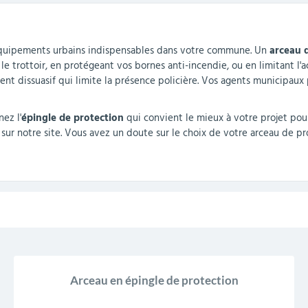
r
Mobilier de bureau
Miroirs de sécurité
Mobilier crèche et
Abris fumeurs
Pavoisement
Plaques Loi BLANQUER
Barrières de sécurité
quipements urbains indispensables dans votre commune. Un
maternelle
parking
arceau 
trottoir, en protégeant vos bornes anti-incendie, ou en limitant l'a
t dissuasif qui limite la présence policière. Vos agents municipaux 
ez l'
épingle de protection
qui convient le mieux à votre projet pour
sur notre site. Vous avez un doute sur le choix de votre arceau de pr
Arceau en épingle de protection