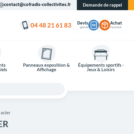
contact@cofradis-collectivites.fr
Demande de rappel
Devis
Achat
04 48 21 61 83
gratuit
0 produit
nts
Panneaux exposition &
Équipements sportifs -
iels
Affichage
Jeux & Loisirs
 acier
ER