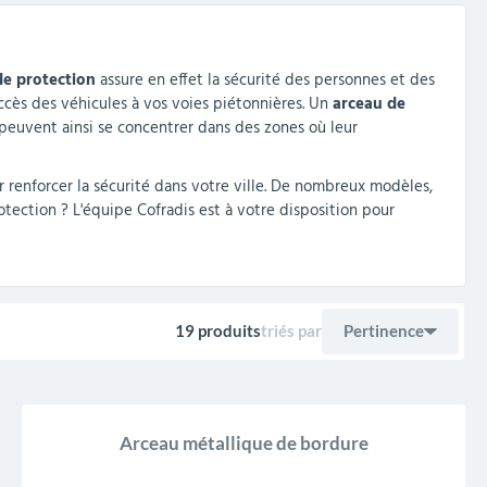
de protection
assure en effet la sécurité des personnes et des
ccès des véhicules à vos voies piétonnières. Un
arceau de
peuvent ainsi se concentrer dans des zones où leur
 renforcer la sécurité dans votre ville. De nombreux modèles,
otection ? L'équipe Cofradis est à votre disposition pour
19 produits
triés par
Pertinence
Ventes, ordre décro
Pertinence
Arceau métallique de bordure
Nom, A à Z
Nom, Z à A