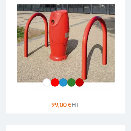
+5
99,00 €
HT