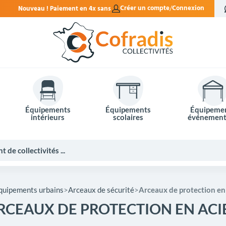
ns frais.
Créer un compte
Connexion
Équipements
Équipements
Équipeme
intérieurs
scolaires
événement
quipements urbains
Arceaux de sécurité
Arceaux de protection en
RCEAUX DE PROTECTION EN ACI
Potelets et bornes de ville
Mobilier événementiel
Tables de pique-nique
Panneaux d'affichage
Panneaux routiers
Matériel électoral
Bureaux scolaires
Poubelles intérieures
Mobilier enseignant
Barrières Vauban