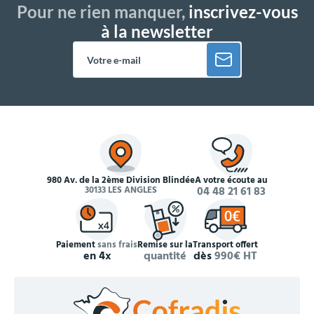
Pour ne rien manquer,
inscrivez-vous
à la newsletter
980 Av. de la 2ème Division Blindée
À votre écoute au
30133 LES ANGLES
04 48 21 61 83
Paiement
sans frais
Remise sur la
Transport offert
en 4x
quantité
dès
990€ HT