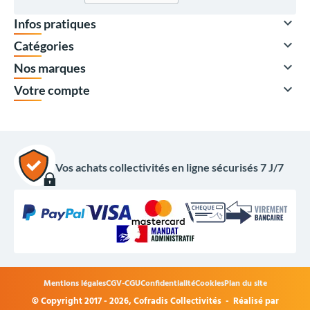

Infos pratiques

Catégories

Nos marques

Votre compte
Vos achats collectivités en ligne sécurisés 7 J/7
Devis uniquement
Mentions légales
CGV-CGU
Confidentialité
Cookies
Plan du site
© Copyright 2017 - 2026,
Cofradis Collectivités
- Réalisé par
Options du produit