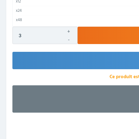
x12
x24
x48
x120
+
-
Ce produit es