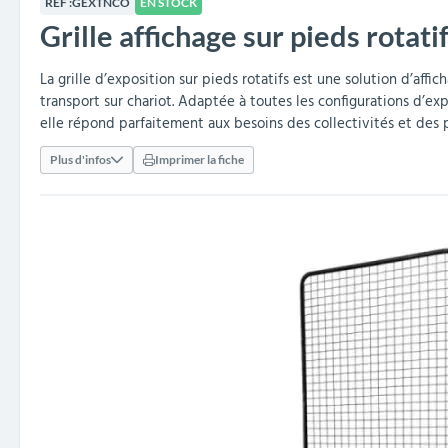
RÉF :
GEXTNCO
EN STOCK
collectivités
réception
amovibles
extérieurs
Grille affichage sur pieds rotati
Armoires et rangements
Structures aires de jeux
Séparateurs de voies et
Poteaux de guidage
Embellissement et
Barrières de ville
Vestiaires
Mobilier scolaire extérieu
Équipements sanitaires
Baby-foots & Billards
Décorations de Noël
Arceaux de sécurité
Travaux publics &
Cendriers urbains
fleurissement urbain
balises routières
collectivités
Industries
La grille d’exposition sur pieds rotatifs est une solution d’aff
transport sur chariot. Adaptée à toutes les configurations d’ex
Clous podotactiles et
Tables de cantine
elle répond parfaitement aux besoins des collectivités et des 
rampes d'accès
Plus d'infos
Imprimer la fiche