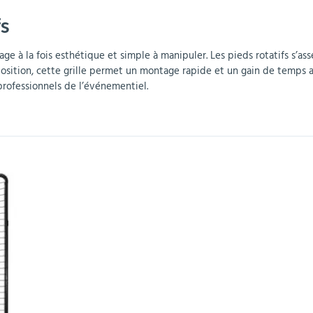
fs
r
Mobilier de bureau
Miroirs de sécurité
Mobilier crèche et
Abris fumeurs
Pavoisement
Plaques Loi BLANQUER
Barrières de sécurité
maternelle
parking
ichage à la fois esthétique et simple à manipuler. Les pieds rotatifs s
position, cette grille permet un montage rapide et un gain de temps a
professionnels de l’événementiel.