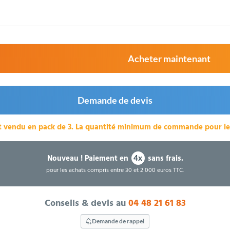
Acheter maintenant
Demande de devis
t vendu en pack de 3.
La quantité minimum de commande pour le p
Nouveau !
Paiement en
sans frais.
4x
pour les achats compris entre 30 et 2 000 euros TTC.
Conseils & devis au
04 48 21 61 83
Demande de rappel