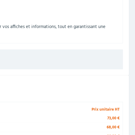
os affiches et informations, tout en garantissant une
Prix unitaire HT
73,00 €
68,00 €