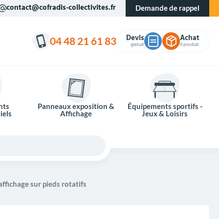
contact@cofradis-collectivites.fr
Demande de rappel
Devis
Achat
04 48 21 61 83
gratuit
0 produit
nts
Panneaux exposition &
Équipements sportifs -
iels
Affichage
Jeux & Loisirs
 affichage sur pieds rotatifs