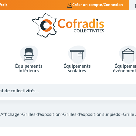
Créer un compte
Connexion
Équipements
Équipements
Équipeme
intérieurs
scolaires
événement
 Affichage
Grilles d'exposition
Grilles d'exposition sur pieds
Grille
Potelets et bornes de ville
Mobilier événementiel
Tables de pique-nique
Panneaux d'affichage
Panneaux routiers
Matériel électoral
Bureaux scolaires
Poubelles intérieures
Mobilier enseignant
Barrières Vauban