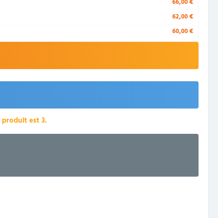
66,00 €
62,00 €
60,00 €
58,00 €
roduit est 3.