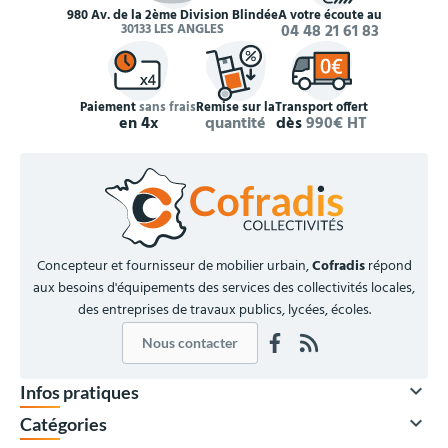
980 Av. de la 2ème Division Blindée
À votre écoute au
30133 LES ANGLES
04 48 21 61 83
Paiement
sans frais
Remise sur la
Transport offert
en 4x
quantité
dès
990€ HT
Concepteur et fournisseur de mobilier urbain,
Cofradis
répond
aux besoins d'équipements des services des collectivités locales,
des entreprises de travaux publics, lycées, écoles.
Nous contacter

Infos pratiques

Catégories