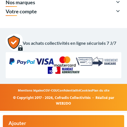

Nos marques

Votre compte
Vos achats collectivités en ligne sécurisés 7 J/7
Mentions légales
CGV-CGU
Confidentialité
Cookies
Plan du site
© Copyright 2017 - 2026,
Cofradis Collectivités
- Réalisé par
365,00 €
HT
WEB2DO
438,00 €
TTC
+
Acheter
Ajouter
maintenant
-