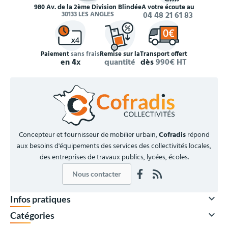
980 Av. de la 2ème Division Blindée
À votre écoute au
30133 LES ANGLES
04 48 21 61 83
Paiement
sans frais
Remise sur la
Transport offert
en 4x
quantité
dès
990€ HT
Concepteur et fournisseur de mobilier urbain,
Cofradis
répond
aux besoins d'équipements des services des collectivités locales,
des entreprises de travaux publics, lycées, écoles.
Nous contacter

Infos pratiques

Catégories