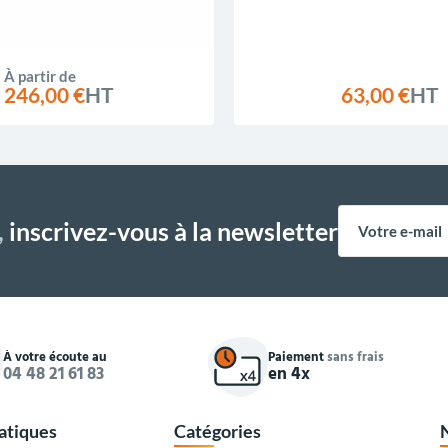
À partir de
246,00 €
HT
63,00 €
HT
,
inscrivez-vous à la newsletter
À votre écoute au
Paiement
sans frais
04 48 21 61 83
en 4x
ratiques
Catégories