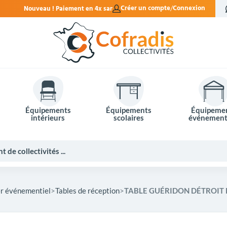
en 4x sans frais.
Créer un compte
Connexion
Équipements
Équipements
Équipeme
intérieurs
scolaires
événement
er événementiel
Tables de réception
TABLE GUÉRIDON DÉTROIT 
Potelets et bornes de ville
Mobilier événementiel
Tables de pique-nique
Panneaux d'affichage
Panneaux routiers
Matériel électoral
Bureaux scolaires
Poubelles intérieures
Mobilier enseignant
Barrières Vauban