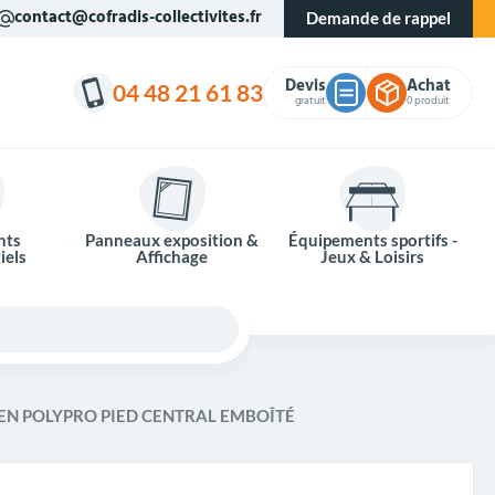
contact@cofradis-collectivites.fr
Demande de rappel
Devis
Achat
04 48 21 61 83
gratuit
0 produit
nts
Panneaux exposition &
Équipements sportifs -
iels
Affichage
Jeux & Loisirs
EN POLYPRO PIED CENTRAL EMBOÎTÉ