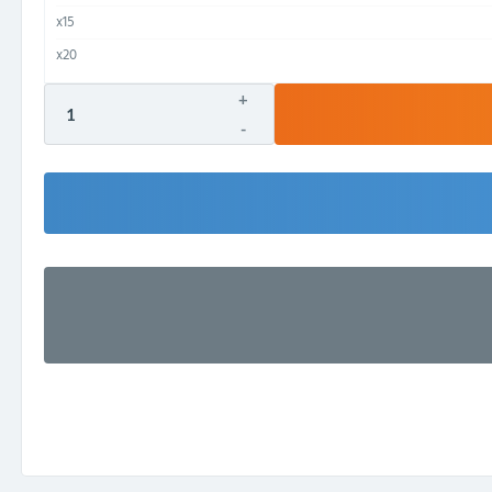
x15
x20
+
-