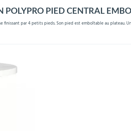
N POLYPRO PIED CENTRAL EMBO
r
Mobilier de bureau
Miroirs de sécurité
Mobilier crèche et
Abris fumeurs
Pavoisement
Plaques Loi BLANQUER
Barrières de sécurité
maternelle
parking
e finissant par 4 petits pieds. Son pied est emboîtable au plateau. Un