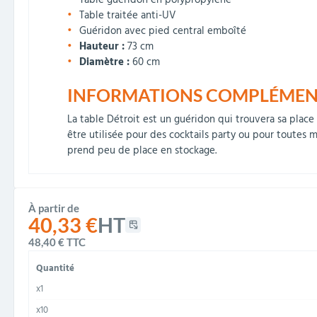
Table guéridon en polypropylène
Table traitée anti-UV
Guéridon avec pied central emboîté
Hauteur :
73 cm
Diamètre :
60 cm
INFORMATIONS COMPLÉMENTA
La table Détroit est un guéridon qui trouvera sa place 
être utilisée pour des cocktails party ou pour toutes 
prend peu de place en stockage.
À partir de
40,33 €
HT
48,40 €
TTC
Quantité
x1
x10