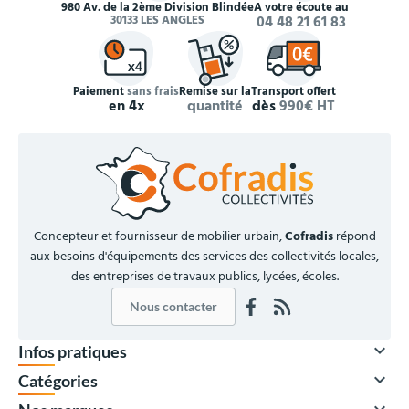
980 Av. de la 2ème Division Blindée
À votre écoute au
30133 LES ANGLES
04 48 21 61 83
Paiement
sans frais
Remise sur la
Transport offert
en 4x
quantité
dès
990€ HT
Concepteur et fournisseur de mobilier urbain,
Cofradis
répond
aux besoins d'équipements des services des collectivités locales,
des entreprises de travaux publics, lycées, écoles.
Nous contacter

Infos pratiques

Catégories