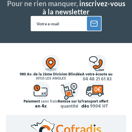
Pour ne rien manquer,
inscrivez-vous
à la newsletter
980 Av. de la 2ème Division Blindée
À votre écoute au
30133 LES ANGLES
04 48 21 61 83
Paiement
sans frais
Remise sur la
Transport offert
en 4x
quantité
dès
990€ HT