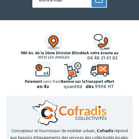
980 Av. de la 2ème Division Blindée
À votre écoute au
30133 LES ANGLES
04 48 21 61 83
Paiement
sans frais
Remise sur la
Transport offert
en 4x
quantité
dès
990€ HT
Concepteur et fournisseur de mobilier urbain,
Cofradis
répond
aux besoins d'équipements des services des collectivités locales,