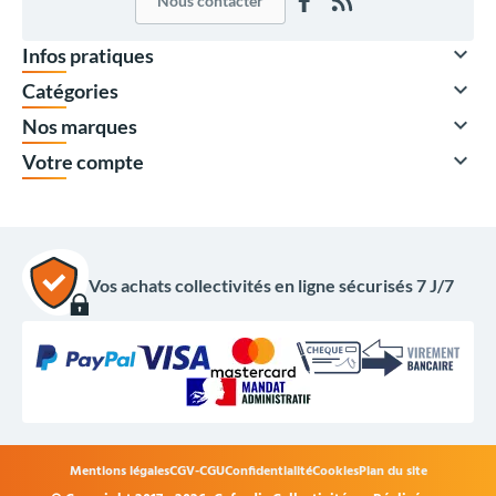
Nous contacter

Infos pratiques

Catégories

Nos marques

Votre compte
Vos achats collectivités en ligne sécurisés 7 J/7
Mentions légales
CGV-CGU
Confidentialité
Cookies
Plan du site
43,00 €
HT