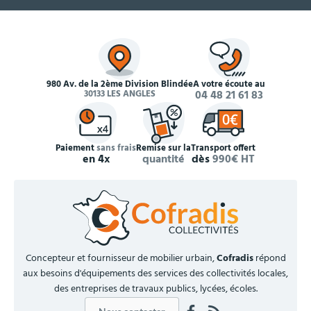
980 Av. de la 2ème Division Blindée
À votre écoute au
30133 LES ANGLES
04 48 21 61 83
Paiement
sans frais
Remise sur la
Transport offert
en 4x
quantité
dès
990€ HT
Concepteur et fournisseur de mobilier urbain,
Cofradis
répond
aux besoins d'équipements des services des collectivités locales,
des entreprises de travaux publics, lycées, écoles.