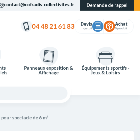
contact@cofradis-collectivites.fr
Demande de rappel
Devis
Achat
04 48 21 61 83
gratuit
0 produit
nts
Panneaux exposition &
Équipements sportifs -
iels
Affichage
Jeux & Loisirs
pour spectacle de 6 m²