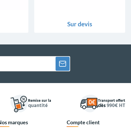
Sur devis
Remise sur la
Transport offert
quantité
dès
990€ HT
Nos marques
Compte client