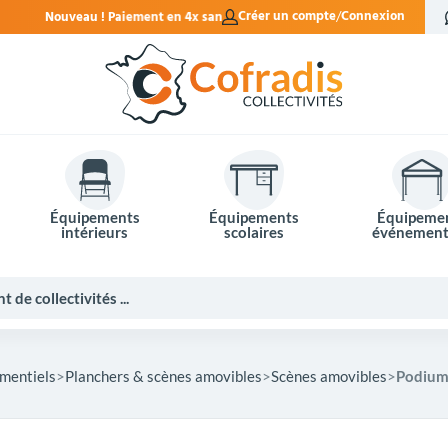
t en 4x sans frais.
Créer un compte
Connexion
Équipements
Équipements
Équipeme
intérieurs
scolaires
événement
mentiels
Planchers & scènes amovibles
Scènes amovibles
Podium 
Potelets et bornes de ville
Mobilier événementiel
Tables de pique-nique
Panneaux d'affichage
Panneaux routiers
Matériel électoral
Bureaux scolaires
Poubelles intérieures
Mobilier enseignant
Barrières Vauban