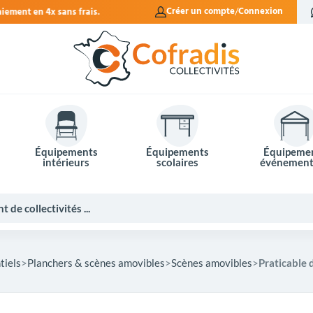
Créer un compte
Connexion
Équipements
Équipements
Équipeme
intérieurs
scolaires
événement
iels
Planchers & scènes amovibles
Scènes amovibles
Praticable 
Potelets et bornes de ville
Mobilier événementiel
Tables de pique-nique
Panneaux d'affichage
Panneaux routiers
Matériel électoral
Bureaux scolaires
Poubelles intérieures
Mobilier enseignant
Barrières Vauban