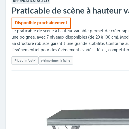
RÉF :
PRATICSTAGECO
collectivités
réception
amovibles
extérieurs
Praticable de scène à hauteur v
Armoires et rangements
Structures aires de jeux
Séparateurs de voies et
Poteaux de guidage
Embellissement et
Barrières de ville
Vestiaires
Mobilier scolaire extérieu
Équipements sanitaires
Baby-foots & Billards
Décorations de Noël
Arceaux de sécurité
Travaux publics &
Cendriers urbains
fleurissement urbain
balises routières
collectivités
Industries
Disponible prochainement
Clous podotactiles et
Tables de cantine
Le praticable de scène à hauteur variable permet de créer rap
rampes d'accès
une poignée, avec 7 niveaux disponibles (de 20 à 100 cm). Modul
Sa structure robuste garantit une grande stabilité. Conforme a
l’événementiel pour des évènements variés : fêtes, compétitio
Plus d'infos
Imprimer la fiche