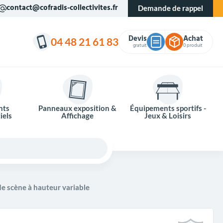
contact@cofradis-collectivites.fr
Demande de rappel
Devis
Achat
04 48 21 61 83
gratuit
0 produit
nts
Panneaux exposition &
Équipements sportifs -
iels
Affichage
Jeux & Loisirs
de scène à hauteur variable