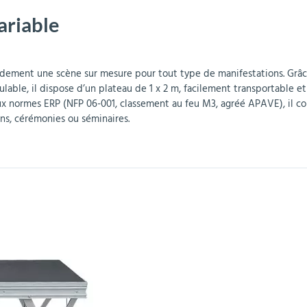
ariable
r
Mobilier de bureau
Miroirs de sécurité
Mobilier crèche et
Abris fumeurs
Pavoisement
Plaques Loi BLANQUER
Barrières de sécurité
maternelle
parking
idement une scène sur mesure pour tout type de manifestations. Grâce
able, il dispose d’un plateau de 1 x 2 m, facilement transportable et 
ux normes ERP (NFP 06-001, classement au feu M3, agréé APAVE), il con
ns, cérémonies ou séminaires.