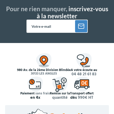
Pour ne rien manquer,
inscrivez-vous
à la newsletter
980 Av. de la 2ème Division Blindée
À votre écoute au
30133 LES ANGLES
04 48 21 61 83
Paiement
sans frais
Remise sur la
Transport offert
en 4x
quantité
dès
990€ HT