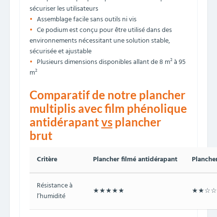
sécuriser les utilisateurs
Assemblage facile sans outils ni vis
Ce podium est conçu pour être utilisé dans des
environnements nécessitant une solution stable,
sécurisée et ajustable
Plusieurs dimensions disponibles allant de 8 m² à 95
m²
Comparatif de notre plancher
multiplis avec film phénolique
antidérapant
vs
plancher
brut
Critère
Plancher filmé antidérapant
Planche
Résistance à
★★★★★
★★☆☆
l’humidité