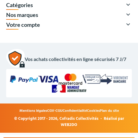

Catégories

Nos marques

Votre compte
49,00 €
HT
Vos achats collectivités en ligne sécurisés 7 J/7
58,80 €
TTC
Options du produit
Modèle :
Mentions légales
CGV-CGU
Confidentialité
Cookies
Plan du site
Finitions :
© Copyright 2017 - 2026,
Cofradis Collectivités
- Réalisé par
WEB2DO