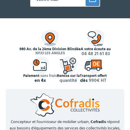
980 Av. de la 2ème Division Blindée
À votre écoute au
30133 LES ANGLES
04 48 21 61 83
Paiement
sans frais
Remise sur la
Transport offert
en 4x
quantité
dès
990€ HT
Concepteur et fournisseur de mobilier urbain,
Cofradis
répond
aux besoins d'équipements des services des collectivités locales,