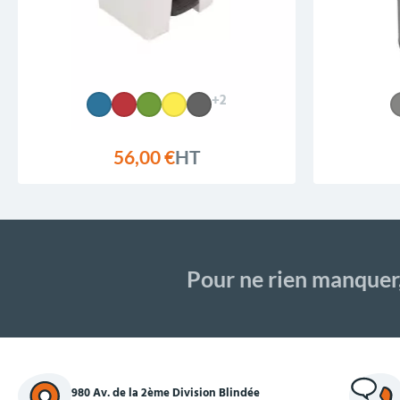
+2
56,00 €
HT
Pour ne rien manquer
980 Av. de la 2ème Division Blindée