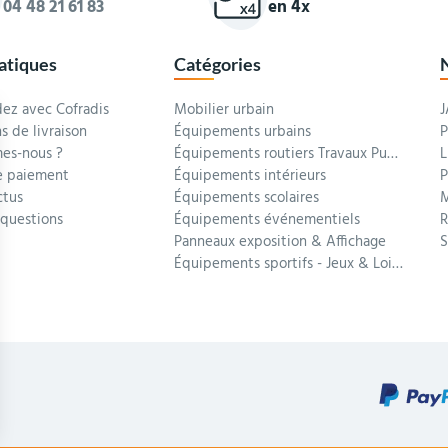
04 48 21 61 83
en 4x
ratiques
Catégories
z avec Cofradis
Mobilier urbain
J
s de livraison
Équipements urbains
P
es-nous ?
Équipements routiers Travaux Publics
L
 paiement
Équipements intérieurs
P
ctus
Équipements scolaires
M
 questions
Équipements événementiels
R
Panneaux exposition & Affichage
Équipements sportifs - Jeux & Loisirs