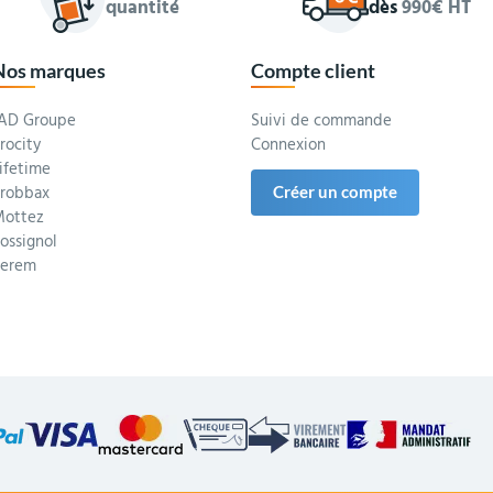
quantité
dès
990€ HT
Nos marques
Compte client
AD Groupe
Suivi de commande
rocity
Connexion
ifetime
robbax
Créer un compte
ottez
ossignol
Serem