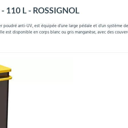
ur - 110 L - ROSSIGNOL
r
Mobilier de bureau
Miroirs de sécurité
Mobilier crèche et
Abris fumeurs
Pavoisement
Plaques Loi BLANQUER
Barrières de sécurité
maternelle
parking
ier poudré anti-UV, est équipée d'une large pédale et d'un système de
e est disponible en corps blanc ou gris manganèse, avec des couvercl