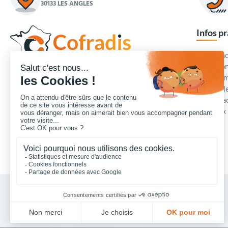
30133 LES ANGLES
Infos p
Commande
Condition
Concepteur et fournisseur de mobilier urbain,
Qui somm
Cofradis
répond aux besoins d'équipements des
Modes de
services des collectivités locales, des entreprises
Blog et a
de travaux publics, lycées, écoles.
Foire aux
Nous contacter
Vos achats collectivités en ligne sécurisés 7 J/7