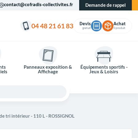
contact@cofradis-collectivites.fr
Demande de rappel
Devis
Achat
04 48 21 61 83
gratuit
0 produit
nts
Panneaux exposition &
Équipements sportifs -
iels
Affichage
Jeux & Loisirs
de tri intérieur - 110 L - ROSSIGNOL