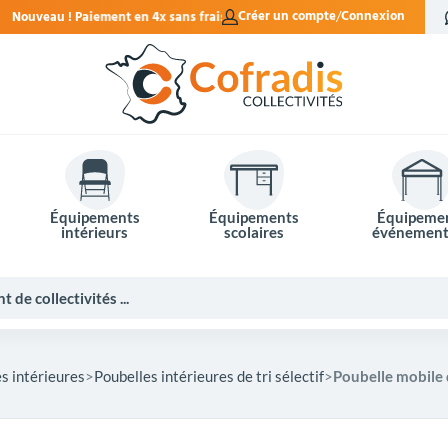
x sans frais.
Créer un compte
Connexion
Équipements
Équipements
Équipeme
intérieurs
scolaires
événement
s intérieures
Poubelles intérieures de tri sélectif
Poubelle mobile 
Potelets et bornes de ville
Mobilier événementiel
Tables de pique-nique
Panneaux d'affichage
Panneaux routiers
Matériel électoral
Bureaux scolaires
Poubelles intérieures
Mobilier enseignant
Barrières Vauban