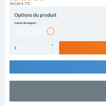
382,80 €
TTC
Options du produit
Coloris Rossignol :
+
-