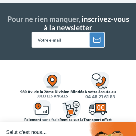
Pour ne rien manquer,
inscrivez-vous
à la newsletter
980 Av. de la 2ème Division Blindée
À votre écoute au
30133 LES ANGLES
04 48 21 61 83
Paiement
sans frais
Remise sur la
Transport offert
en 4x
quantité
dès
990€ HT