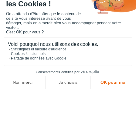
Concepteur et fournisseur de mobilier urbain,
Cofradis
répond
aux besoins d'équipements des services des collectivités locales,
des entreprises de travaux publics, lycées, écoles.
Nous contacter

Infos pratiques

Catégories

Nos marques

Votre compte
Vos achats collectivités en ligne sécurisés 7 J/7