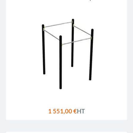
1 551,00 €
HT