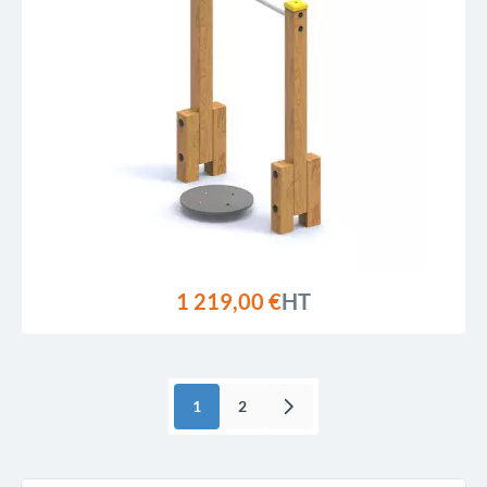
1 219,00 €
HT
1
2