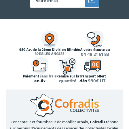
980 Av. de la 2ème Division Blindée
À votre écoute au
30133 LES ANGLES
04 48 21 61 83
Paiement
sans frais
Remise sur la
Transport offert
en 4x
quantité
dès
990€ HT
Concepteur et fournisseur de mobilier urbain,
Cofradis
répond
aux besoins d'équipements des services des collectivités locales,