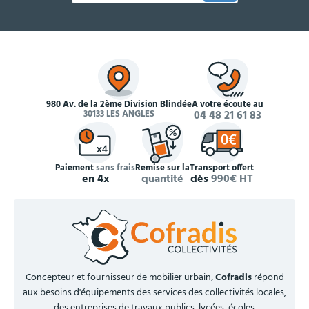
980 Av. de la 2ème Division Blindée
À votre écoute au
30133 LES ANGLES
04 48 21 61 83
Paiement
sans frais
Remise sur la
Transport offert
en 4x
quantité
dès
990€ HT
Concepteur et fournisseur de mobilier urbain,
Cofradis
répond
aux besoins d'équipements des services des collectivités locales,
des entreprises de travaux publics, lycées, écoles.