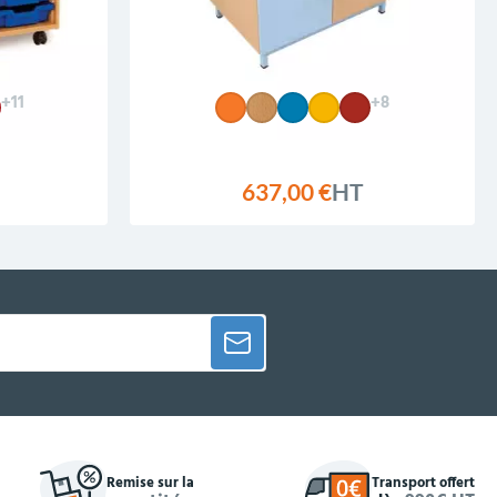
+11
+8
637,00 €
HT
Remise sur la
Transport offert