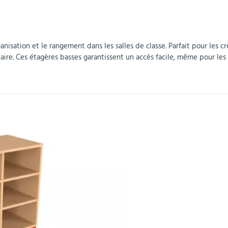
r
Mobilier de bureau
Miroirs de sécurité
Mobilier crèche et
Abris fumeurs
Pavoisement
Plaques Loi BLANQUER
Barrières de sécurité
maternelle
parking
nisation et le rangement dans les salles de classe. Parfait pour les 
laire. Ces étagères basses garantissent un accès facile, même pour les 