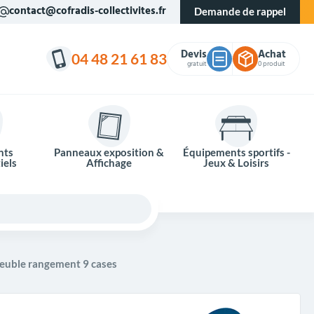
contact@cofradis-collectivites.fr
Demande de rappel
Devis
Achat
04 48 21 61 83
gratuit
0 produit
nts
Panneaux exposition &
Équipements sportifs -
iels
Affichage
Jeux & Loisirs
euble rangement 9 cases