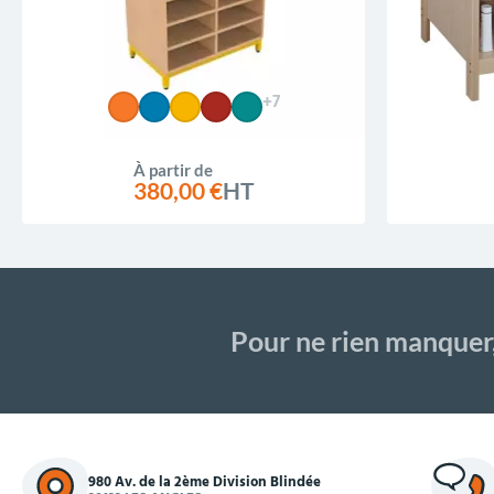
+7
À partir de
380,00 €
HT
Pour ne rien manquer
980 Av. de la 2ème Division Blindée