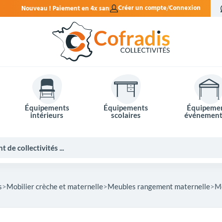
en 4x sans frais.
Créer un compte
Connexion
Équipements
Équipements
Équipeme
intérieurs
scolaires
événement
s
Mobilier crèche et maternelle
Meubles rangement maternelle
M
Potelets et bornes de ville
Mobilier événementiel
Tables de pique-nique
Panneaux d'affichage
Panneaux routiers
Matériel électoral
Bureaux scolaires
Poubelles intérieures
Mobilier enseignant
Barrières Vauban