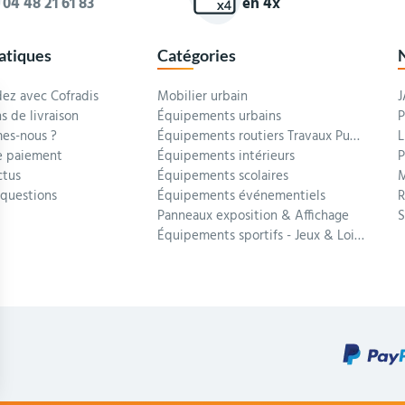
04 48 21 61 83
en 4x
ratiques
Catégories
z avec Cofradis
Mobilier urbain
J
s de livraison
Équipements urbains
P
es-nous ?
Équipements routiers Travaux Publics
L
 paiement
Équipements intérieurs
P
ctus
Équipements scolaires
M
 questions
Équipements événementiels
R
Panneaux exposition & Affichage
Équipements sportifs - Jeux & Loisirs