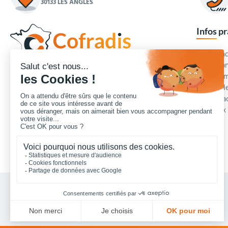
30133 LES ANGLES
Infos p
Commande
Condition
Concepteur et fournisseur de mobilier urbain,
Qui somm
Cofradis
répond aux besoins d'équipements des
Modes de
services des collectivités locales, des entreprises
Blog et a
de travaux publics, lycées, écoles.
Foire aux
Nous contacter
Vos achats collectivités en ligne sécurisés 7 J/7