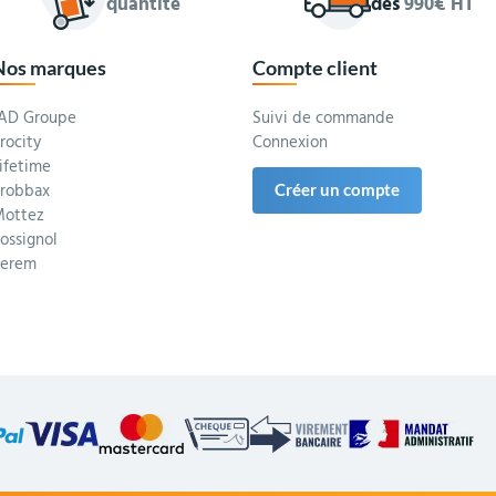
quantité
dès
990€ HT
Nos marques
Compte client
AD Groupe
Suivi de commande
rocity
Connexion
ifetime
robbax
Créer un compte
ottez
ossignol
Serem