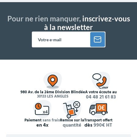
Pour ne rien manquer,
inscrivez-vous
à la newsletter
980 Av. de la 2ème Division Blindée
À votre écoute au
30133 LES ANGLES
04 48 21 61 83
Paiement
sans frais
Remise sur la
Transport offert
en 4x
quantité
dès
990€ HT