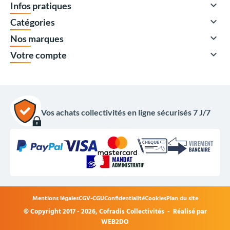

Infos pratiques

Catégories

Nos marques

Votre compte
Vos achats collectivités en ligne sécurisés 7 J/7
Devis uniquement
Mentions légales
CGV-CGU
Confidentialité
Cookies
Plan du site
© Copyright 2017 - 2026,
Cofradis Collectivités
- Réalisé par
Options du produit
WEB2DO