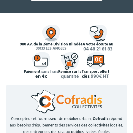
980 Av. de la 2ème Division Blindée
À votre écoute au
30133 LES ANGLES
04 48 21 61 83
Paiement
sans frais
Remise sur la
Transport offert
en 4x
quantité
dès
990€ HT
Concepteur et fournisseur de mobilier urbain,
Cofradis
répond
aux besoins d'équipements des services des collectivités locales,
des entreprises de travaux publics, lycées, écoles.