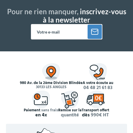
Pour ne rien manquer,
inscrivez-vous
à la newsletter
980 Av. de la 2ème Division Blindée
À votre écoute au
30133 LES ANGLES
04 48 21 61 83
Paiement
sans frais
Remise sur la
Transport offert
en 4x
quantité
dès
990€ HT