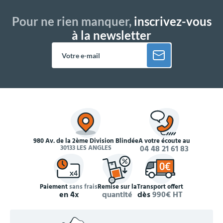
Pour ne rien manquer,
inscrivez-vous
à la newsletter
980 Av. de la 2ème Division Blindée
À votre écoute au
30133 LES ANGLES
04 48 21 61 83
Paiement
sans frais
Remise sur la
Transport offert
en 4x
quantité
dès
990€ HT