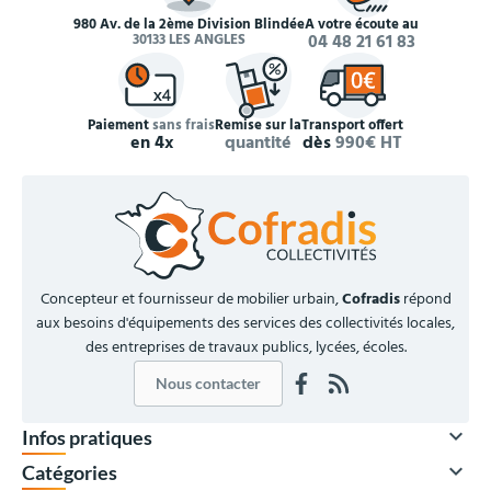
980 Av. de la 2ème Division Blindée
À votre écoute au
30133 LES ANGLES
04 48 21 61 83
Paiement
sans frais
Remise sur la
Transport offert
en 4x
quantité
dès
990€ HT
Concepteur et fournisseur de mobilier urbain,
Cofradis
répond
aux besoins d'équipements des services des collectivités locales,
des entreprises de travaux publics, lycées, écoles.
Nous contacter

Infos pratiques

Catégories