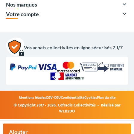

Nos marques

Votre compte
Vos achats collectivités en ligne sécurisés 7 J/7
Mentions légales
CGV-CGU
Confidentialité
Cookies
Plan du site
© Copyright 2017 - 2026,
Cofradis Collectivités
- Réalisé par
WEB2DO
Ajouter