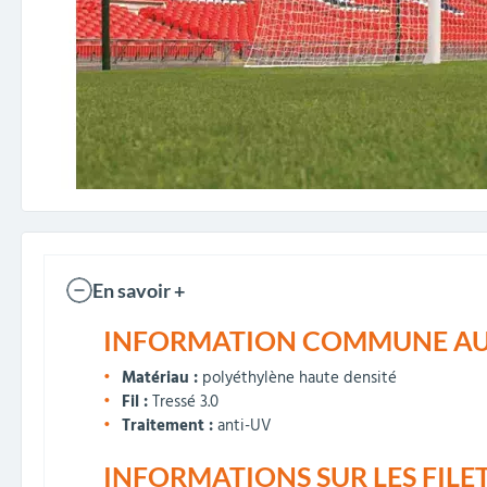
En savoir +
INFORMATION COMMUNE AUX 
Matériau :
polyéthylène haute densité
Fil :
Tressé 3.0
Traitement :
anti-UV
INFORMATIONS SUR LES FILETS