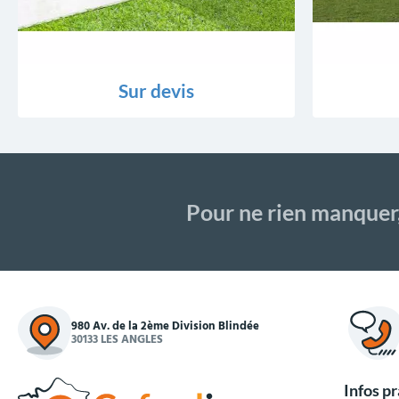
Sur devis
Pour ne rien manquer
980 Av. de la 2ème Division Blindée
30133 LES ANGLES
Infos p