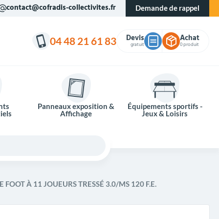
contact@cofradis-collectivites.fr
Demande de rappel
Devis
Achat
04 48 21 61 83
gratuit
0 produit
nts
Panneaux exposition &
Équipements sportifs -
iels
Affichage
Jeux & Loisirs
E FOOT À 11 JOUEURS TRESSÉ 3.0/MS 120 F.E.