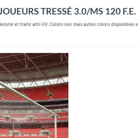
JOUEURS TRESSÉ 3.0/MS 120 F.E.
r
Mobilier de bureau
Miroirs de sécurité
Mobilier crèche et
Abris fumeurs
Pavoisement
Plaques Loi BLANQUER
Barrières de sécurité
maternelle
parking
densité et traité anti-UV. Coloris noir mais autres coloris disponibles