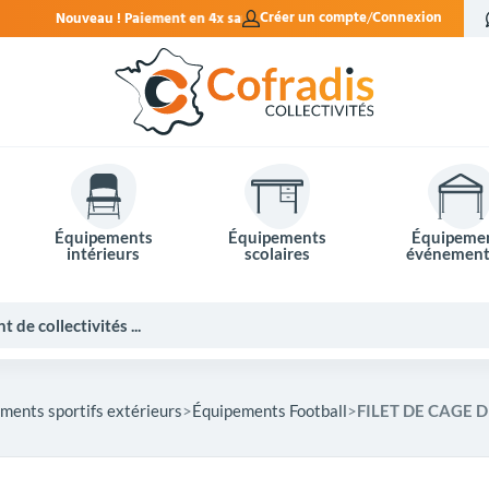
nt en 4x sans frais.
Créer un compte
Connexion
Équipements
Équipements
Équipeme
intérieurs
scolaires
événement
ments sportifs extérieurs
Équipements Football
FILET DE CAGE D
Potelets et bornes de ville
Mobilier événementiel
Tables de pique-nique
Panneaux d'affichage
Panneaux routiers
Matériel électoral
Bureaux scolaires
Poubelles intérieures
Mobilier enseignant
Barrières Vauban