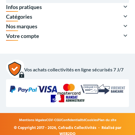

Infos pratiques

Catégories

Nos marques

Votre compte
Vos achats collectivités en ligne sécurisés 7 J/7
Devis uniquement
Mentions légales
CGV-CGU
Confidentialité
Cookies
Plan du site
© Copyright 2017 - 2026,
Cofradis Collectivités
- Réalisé par
Options du produit
WEB2DO