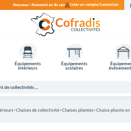
en 4x sans frais.
Créer un compte
Connexion
Équipements
Équipements
Équipeme
intérieurs
scolaires
événement
érieurs
Chaises de collectivité
Chaises pliantes
Chaise pliante en
Potelets et bornes de ville
Mobilier événementiel
Tables de pique-nique
Panneaux d'affichage
Panneaux routiers
Matériel électoral
Bureaux scolaires
Poubelles intérieures
Mobilier enseignant
Barrières Vauban