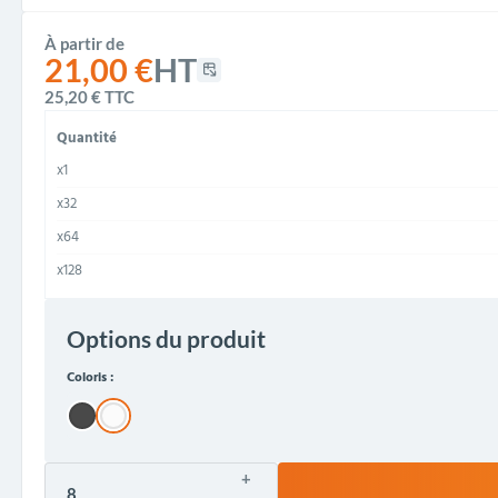
À partir de
21,00 €
HT
25,20 €
TTC
Quantité
x1
x32
x64
x128
Options du produit
Coloris :
+