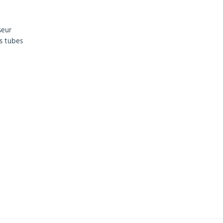
seur
es tubes