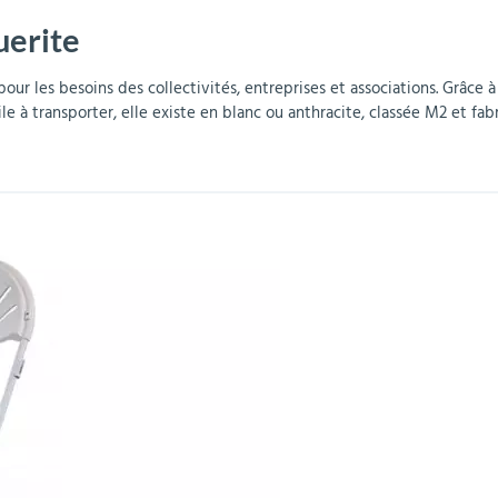
uerite
r
Mobilier de bureau
Miroirs de sécurité
Mobilier crèche et
Abris fumeurs
Pavoisement
Plaques Loi BLANQUER
Barrières de sécurité
maternelle
parking
our les besoins des collectivités, entreprises et associations. Grâce à
le à transporter, elle existe en blanc ou anthracite, classée M2 et fab