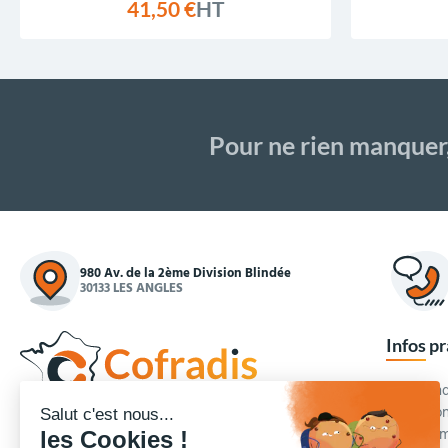
41,50 €
HT
Pour ne rien manquer
980 Av. de la 2ème Division Blindée
30133 LES ANGLES
Infos p
Commande
Condition
Concepteur et fournisseur de mobilier urbain,
Qui somm