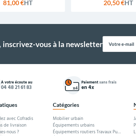
81,00 €
HT
20,50 €
HT
,
inscrivez-vous à la newsletter
À votre écoute au
Paiement
sans frais
04 48 21 61 83
en 4x
ratiques
Catégories
z avec Cofradis
Mobilier urbain
J
s de livraison
Équipements urbains
P
es-nous ?
Équipements routiers Travaux Publics
L