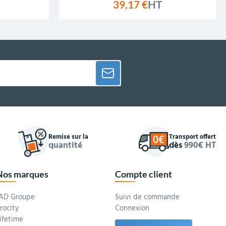
39,17 €
HT
Remise sur la
Transport offert
quantité
dès
990€ HT
Nos marques
Compte client
AD Groupe
Suivi de commande
rocity
Connexion
ifetime