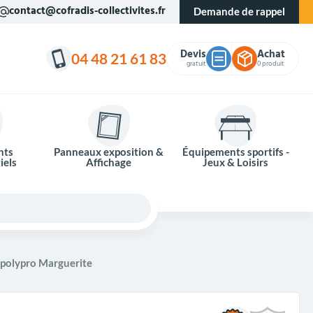
contact@cofradis-collectivites.fr
Demande de rappel
Devis
Achat
04 48 21 61 83
gratuit
0 produit
nts
Panneaux exposition &
Équipements sportifs -
iels
Affichage
Jeux & Loisirs
 polypro Marguerite