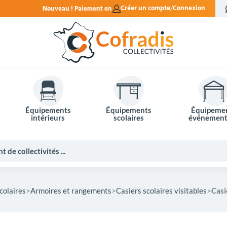
aiement en 4x sans frais.
Créer un compte
Connexion
Équipements
Équipements
Équipeme
intérieurs
scolaires
événement
colaires
Armoires et rangements
Casiers scolaires visitables
Casi
Potelets et bornes de ville
Mobilier événementiel
Tables de pique-nique
Panneaux d'affichage
Panneaux routiers
Matériel électoral
Bureaux scolaires
Poubelles intérieures
Mobilier enseignant
Barrières Vauban