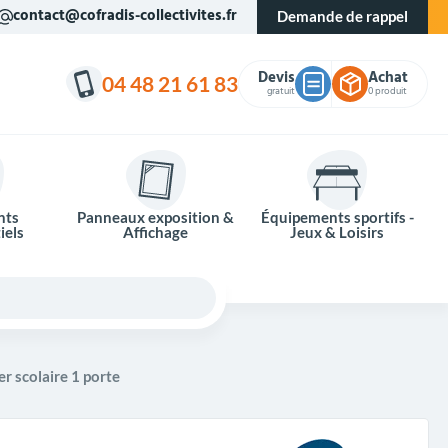
contact@cofradis-collectivites.fr
Demande de rappel
Devis
Achat
04 48 21 61 83
gratuit
0 produit
nts
Panneaux exposition &
Équipements sportifs -
iels
Affichage
Jeux & Loisirs
er scolaire 1 porte