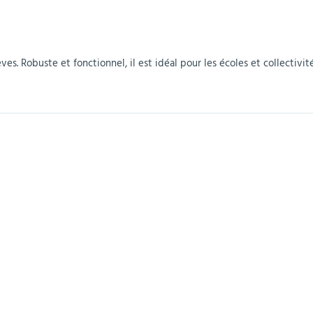
r
Mobilier de bureau
Miroirs de sécurité
Mobilier crèche et
Abris fumeurs
Pavoisement
Plaques Loi BLANQUER
Barrières de sécurité
maternelle
parking
ves. Robuste et fonctionnel, il est idéal pour les écoles et collectivité