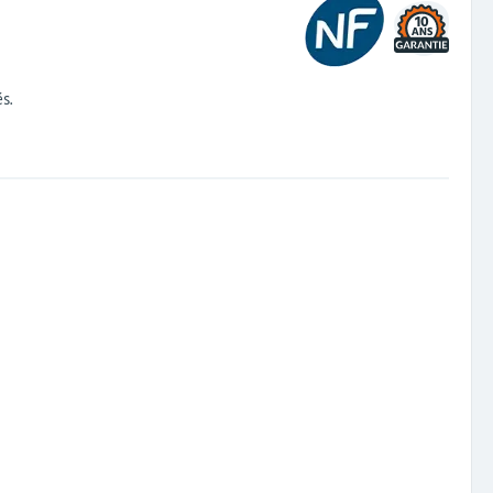
10
s.