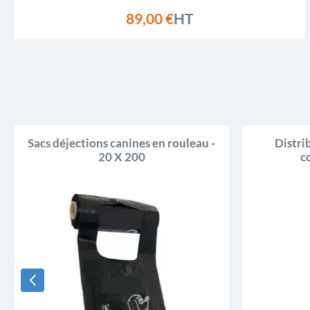
89,00 €
HT
Sacs déjections canines en rouleau -
Distri
20 X 200
c