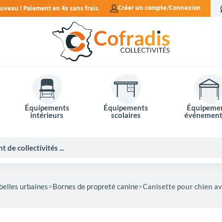
rais.
Créer un compte
Connexion
Équipements
Équipements
Équipeme
intérieurs
scolaires
événement
belles urbaines
Bornes de propreté canine
Canisette pour chien a
Potelets et bornes de ville
Mobilier événementiel
Tables de pique-nique
Panneaux d'affichage
Panneaux routiers
Matériel électoral
Bureaux scolaires
Poubelles intérieures
Mobilier enseignant
Barrières Vauban