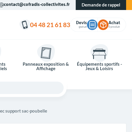
contact@cofradis-collectivites.fr
Demande de rappel
Devis
Achat
04 48 21 61 83
gratuit
0 produit
nts
Panneaux exposition &
Équipements sportifs -
iels
Affichage
Jeux & Loisirs
vec support sac-poubelle