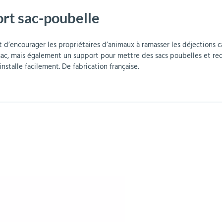
ort sac-poubelle
r
Mobilier de bureau
Miroirs de sécurité
Mobilier crèche et
Abris fumeurs
Pavoisement
Plaques Loi BLANQUER
Barrières de sécurité
maternelle
parking
d’encourager les propriétaires d’animaux à ramasser les déjections c
de sac, mais également un support pour mettre des sacs poubelles et re
installe facilement. De fabrication française.