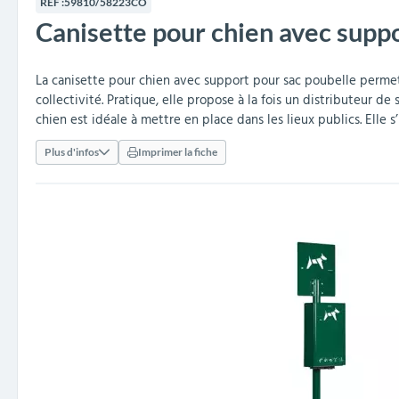
RÉF :
59810/58223CO
collectivités
réception
amovibles
extérieurs
Canisette pour chien avec supp
Armoires et rangements
Structures aires de jeux
Séparateurs de voies et
Poteaux de guidage
Embellissement et
Barrières de ville
Vestiaires
Mobilier scolaire extérieu
Équipements sanitaires
Baby-foots & Billards
Décorations de Noël
Arceaux de sécurité
Travaux publics &
Cendriers urbains
fleurissement urbain
balises routières
collectivités
Industries
La canisette pour chien avec support pour sac poubelle permet 
Clous podotactiles et
Tables de cantine
collectivité. Pratique, elle propose à la fois un distributeur 
rampes d'accès
chien est idéale à mettre en place dans les lieux publics. Elle s’
Plus d'infos
Imprimer la fiche