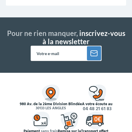
Pour ne rien manquer,
inscrivez-vous
à la newsletter
980 Av. de la 2ème Division Blindée
À votre écoute au
30133 LES ANGLES
04 48 21 61 83
Paiement
sans frais
Remise sur la
Transport offert