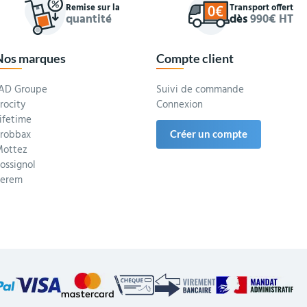
Remise sur la
Transport offert
quantité
dès
990€ HT
Nos marques
Compte client
AD Groupe
Suivi de commande
rocity
Connexion
ifetime
robbax
Créer un compte
ottez
ossignol
Serem