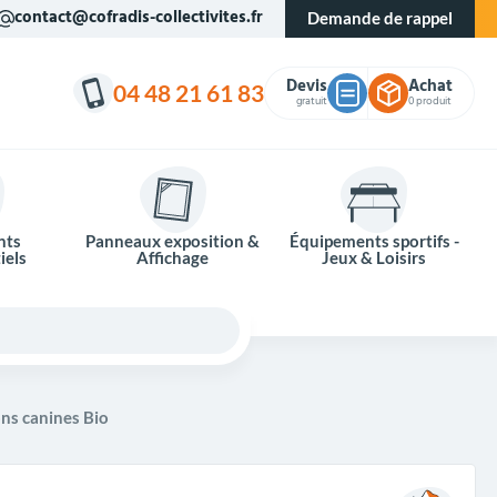
contact@cofradis-collectivites.fr
Demande de rappel
Devis
Achat
04 48 21 61 83
gratuit
0 produit
nts
Panneaux exposition &
Équipements sportifs -
iels
Affichage
Jeux & Loisirs
ons canines Bio