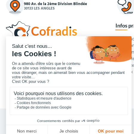
980 Av. de la 2ème Division Blindée
30133 LES ANGLES
Infos p
Commande
Condition
Concepteur et fournisseur de mobilier urbain,
Qui somm
Cofradis
répond aux besoins d'équipements des
Modes de
services des collectivités locales, des entreprises
Blog et a
de travaux publics, lycées, écoles.
Foire aux
Nous contacter
Vos achats collectivités en ligne sécurisés 7 J/7