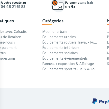
À votre écoute au
Paiement
sans frais
04 48 21 61 83
en 4x
ratiques
Catégories
z avec Cofradis
Mobilier urbain
J
s de livraison
Équipements urbains
P
es-nous ?
Équipements routiers Travaux Publics
L
 paiement
Équipements intérieurs
P
ctus
Équipements scolaires
M
 questions
Équipements événementiels
R
Panneaux exposition & Affichage
Équipements sportifs - Jeux & Loisirs