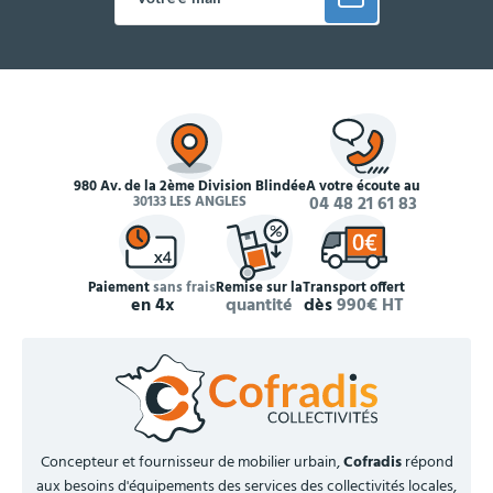
980 Av. de la 2ème Division Blindée
À votre écoute au
30133 LES ANGLES
04 48 21 61 83
Paiement
sans frais
Remise sur la
Transport offert
en 4x
quantité
dès
990€ HT
Concepteur et fournisseur de mobilier urbain,
Cofradis
répond
aux besoins d'équipements des services des collectivités locales,