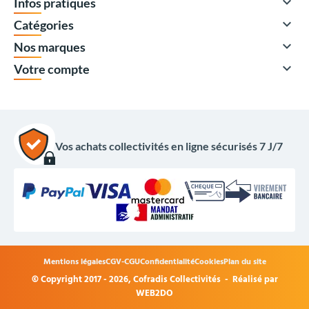

Infos pratiques

Catégories

Nos marques

Votre compte
Vos achats collectivités en ligne sécurisés 7 J/7
458,00 €
HT
549,60 €
TTC
Options du produit
Coloris :
Mentions légales
CGV-CGU
Confidentialité
Cookies
Plan du site
© Copyright 2017 - 2026,
Cofradis Collectivités
- Réalisé par
WEB2DO