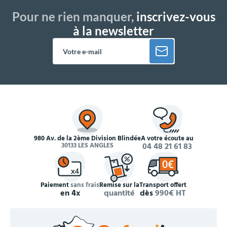
Pour ne rien manquer,
inscrivez-vous
à la newsletter
980 Av. de la 2ème Division Blindée
À votre écoute au
30133 LES ANGLES
04 48 21 61 83
Paiement
sans frais
Remise sur la
Transport offert
en 4x
quantité
dès
990€ HT