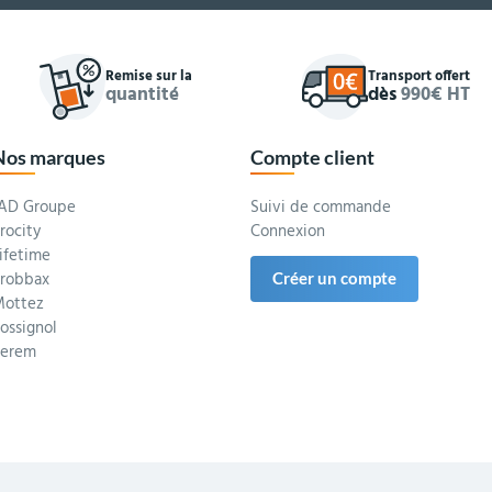
Remise sur la
Transport offert
quantité
dès
990€ HT
Nos marques
Compte client
AD Groupe
Suivi de commande
rocity
Connexion
ifetime
robbax
Créer un compte
ottez
ossignol
Serem