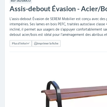
RÉF :
AD180CO
collectivités
réception
amovibles
extérieurs
Assis-debout Évasion - Acier/B
Armoires et rangements
Structures aires de jeux
Séparateurs de voies et
Poteaux de guidage
Embellissement et
Barrières de ville
Vestiaires
Mobilier scolaire extérieu
Équipements sanitaires
Baby-foots & Billards
Décorations de Noël
Arceaux de sécurité
Travaux publics &
Cendriers urbains
fleurissement urbain
balises routières
collectivités
Industries
L’assis-debout Évasion de SEREM Mobilier est conçu avec des pi
intempéries. Ses lames en bois PEFC, traitées autoclave classe 4
Clous podotactiles et
Tables de cantine
incliné, il permet aux usagers de s’appuyer confortablement sans
rampes d'accès
debout acier/bois est idéal pour l’aménagement des abribus et
Plus d'infos
Imprimer la fiche