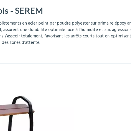
ois - SEREM
r
Mobilier de bureau
Miroirs de sécurité
Mobilier crèche et
Abris fumeurs
Pavoisement
Plaques Loi BLANQUER
Barrières de sécurité
maternelle
parking
ètements en acier peint par poudre polyester sur primaire époxy anti
, assurent une durabilité optimale face à l’humidité et aux agressions
 s’asseoir totalement, favorisant les arrêts courts tout en optimisant l
 des zones d’attente.