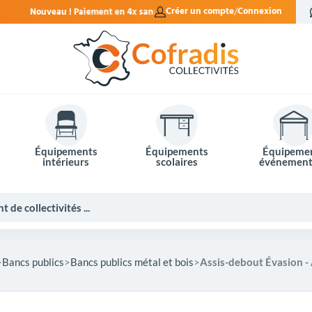
n 4x sans frais.
Créer un compte
Connexion
Équipements
Équipements
Équipeme
intérieurs
scolaires
événement
Bancs publics
Bancs publics métal et bois
Assis-debout Évasion -
Potelets et bornes de ville
Mobilier événementiel
Tables de pique-nique
Panneaux d'affichage
Panneaux routiers
Matériel électoral
Bureaux scolaires
Poubelles intérieures
Mobilier enseignant
Barrières Vauban