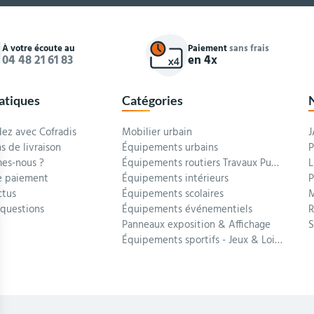
À votre écoute au
Paiement
sans frais
04 48 21 61 83
en 4x
ratiques
Catégories
z avec Cofradis
Mobilier urbain
J
s de livraison
Équipements urbains
P
es-nous ?
Équipements routiers Travaux Publics
L
 paiement
Équipements intérieurs
P
ctus
Équipements scolaires
M
 questions
Équipements événementiels
R
Panneaux exposition & Affichage
Équipements sportifs - Jeux & Loisirs