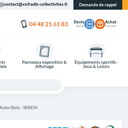
contact@cofradis-collectivites.fr
Demande de rappel
Devis
Achat
04 48 21 61 83
gratuit
0 produit
nts
Panneaux exposition &
Équipements sportifs -
iels
Affichage
Jeux & Loisirs
 Acier/Bois - SEREM