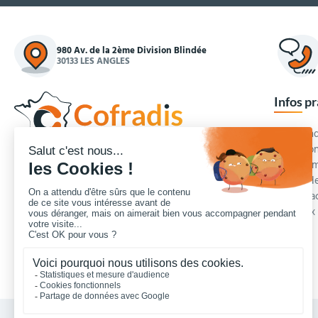
980 Av. de la 2ème Division Blindée
30133 LES ANGLES
Infos p
Commande
Condition
Concepteur et fournisseur de mobilier urbain,
Qui somm
Cofradis
répond aux besoins d'équipements des
Modes de
services des collectivités locales, des entreprises
Blog et a
de travaux publics, lycées, écoles.
Foire aux
Nous contacter