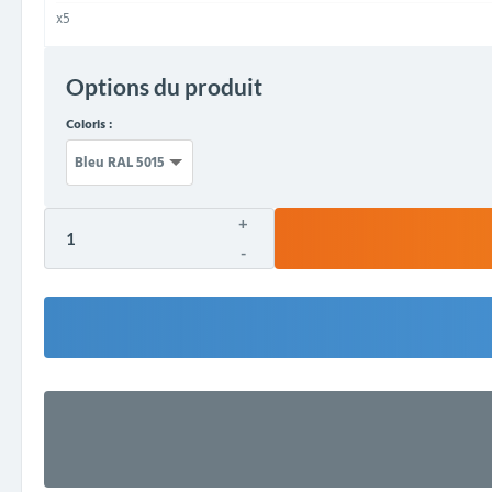
x5
Options du produit
Coloris :
+
-