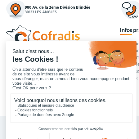
980 Av. de la 2ème Division Blindée
30133 LES ANGLES
Infos p
Commande
Condition
Concepteur et fournisseur de mobilier urbain,
Qui somm
Cofradis
répond aux besoins d'équipements des
Modes de
services des collectivités locales, des entreprises
Blog et a
de travaux publics, lycées, écoles.
Foire aux
Nous contacter
Vos achats collectivités en ligne sécurisés 7 J/7