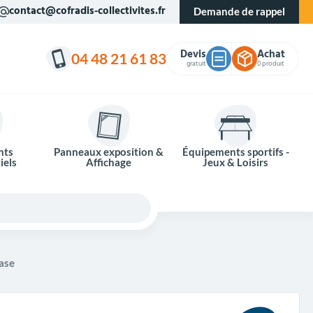
contact@cofradis-collectivites.fr
Demande de rappel
Devis
Achat
04 48 21 61 83
gratuit
0 produit
nts
Panneaux exposition &
Équipements sportifs -
iels
Affichage
Jeux & Loisirs
case