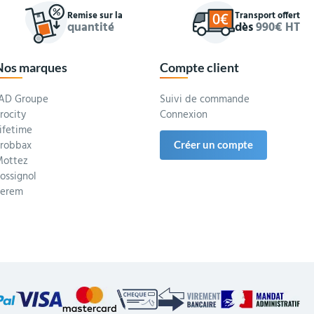
Remise sur la
Transport offert
quantité
dès
990€ HT
Nos marques
Compte client
AD Groupe
Suivi de commande
rocity
Connexion
ifetime
robbax
Créer un compte
ottez
ossignol
Serem