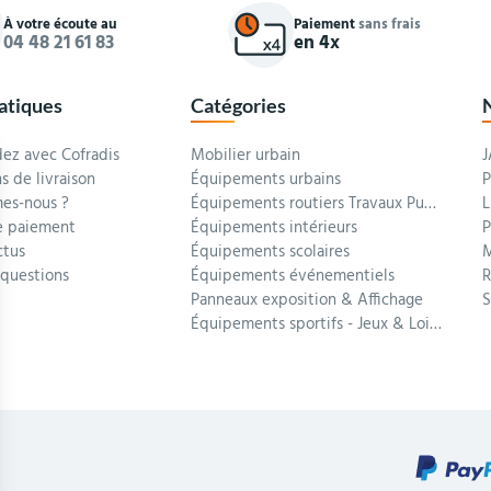
À votre écoute au
Paiement
sans frais
04 48 21 61 83
en 4x
ratiques
Catégories
z avec Cofradis
Mobilier urbain
J
s de livraison
Équipements urbains
P
es-nous ?
Équipements routiers Travaux Publics
L
 paiement
Équipements intérieurs
P
ctus
Équipements scolaires
M
 questions
Équipements événementiels
R
Panneaux exposition & Affichage
Équipements sportifs - Jeux & Loisirs