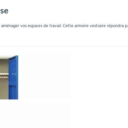
ase
r
Mobilier de bureau
Miroirs de sécurité
Mobilier crèche et
Abris fumeurs
Pavoisement
Plaques Loi BLANQUER
Barrières de sécurité
maternelle
parking
r aménager vos espaces de travail. Cette armoire vestiaire répondra p