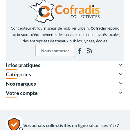
Concepteur et fournisseur de mobilier urbain,
Cofradis
répond
aux besoins d'équipements des services des collectivités locales,
des entreprises de travaux publics, lycées, écoles.
Nous contacter

Infos pratiques
À partir de

Catégories
142,00 €
HT

Nos marques
170,40 €
TTC

Votre compte
Quantité
Prix unitaire HT
x1
163,00 €
x30
142,00 €
Vos achats collectivités en ligne sécurisés 7 J/7
Options du produit