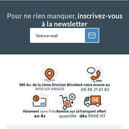
Pour ne rien manquer,
inscrivez-vous
à la newsletter
980 Av. de la 2ème Division Blindée
À votre écoute au
30133 LES ANGLES
04 48 21 61 83
Paiement
sans frais
Remise sur la
Transport offert
en 4x
quantité
dès
990€ HT