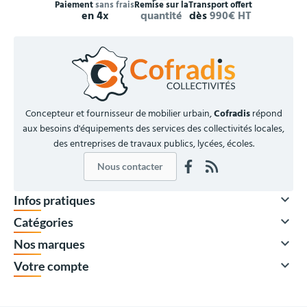
Paiement
sans frais
Remise sur la
Transport offert
en 4x
quantité
dès
990€ HT
Concepteur et fournisseur de mobilier urbain,
Cofradis
répond
aux besoins d'équipements des services des collectivités locales,
des entreprises de travaux publics, lycées, écoles.
Nous contacter

Infos pratiques
À partir de

Catégories
97,00 €
HT

Nos marques
116,40 €
TTC

Votre compte
Quantité
Prix unitaire HT
x1
116,00 €