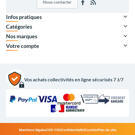
Nous contacter

Infos pratiques

Catégories

Nos marques

Votre compte
À partir de
Vos achats collectivités en ligne sécurisés 7 J/7
402,50 €
HT
483,00 €
TTC
Quantité
Prix unitaire HT
x1
494,50 €
x4
462,50 €
x8
418,50 €
Mentions légales
CGV-CGU
Confidentialité
Cookies
Plan du site