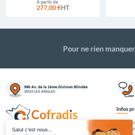
À partir de
277,00 €
HT
Pour ne rien manquer
980 Av. de la 2ème Division Blindée
30133 LES ANGLES
Infos p
Commande
Condition
Concepteur et fournisseur de mobilier urbain,