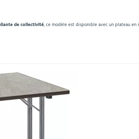
r
Mobilier de bureau
Miroirs de sécurité
Mobilier crèche et
Abris fumeurs
Pavoisement
Plaques Loi BLANQUER
Barrières de sécurité
maternelle
parking
liante de collectivité
, ce modèle est disponible avec un plateau en 