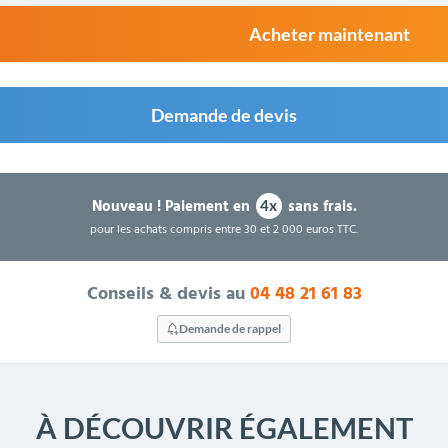
Acheter maintenant
Demande de devis
Nouveau !
Paiement en
sans frais.
4x
pour les achats compris entre 30 et 2 000 euros TTC.
Conseils & devis au
04 48 21 61 83
Demande de rappel
À DÉCOUVRIR ÉGALEMENT