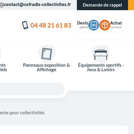
contact@cofradis-collectivites.fr
Demande de rappel
Devis
Achat
04 48 21 61 83
gratuit
0 produit
nts
Panneaux exposition &
Équipements sportifs -
iels
Affichage
Jeux & Loisirs
iante pour collectivités