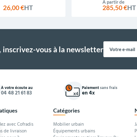
À partir de
26,00 €
HT
285,50 €
HT
,
inscrivez-vous à la newsletter
À votre écoute au
Paiement
sans frais
04 48 21 61 83
en 4x
ratiques
Catégories
z avec Cofradis
Mobilier urbain
J
s de livraison
Équipements urbains
P