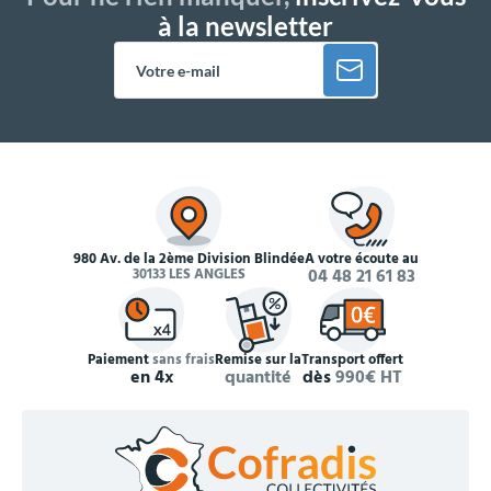
à la newsletter
980 Av. de la 2ème Division Blindée
À votre écoute au
30133 LES ANGLES
04 48 21 61 83
Paiement
sans frais
Remise sur la
Transport offert
en 4x
quantité
dès
990€ HT