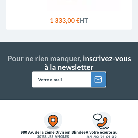
1 333,00 €
HT
Pour ne rien manquer,
inscrivez-vous
à la newsletter
980 Av. de la 2ème Division Blindée
À votre écoute au
30133 LES ANGLES
04 48 21 61 83